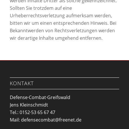
werden Inhalte Dritter als solche gekennzeichnet.
Sollten Sie trotzdem auf eine
Urheberrechtsverletzung aufmerksam werden,
bitten wir um einen entsprechenden Hinweis. Bei
Bekanntwerden von Rechtsverletzungen werden
wir derartige Inhalte umgehend entfernen.
KONTAKT
Defense·Combat·Greifswald
Jens Kleinschmidt
Tel.: 0152·53 65 67 47
Mail: defensecombat@freenet.de